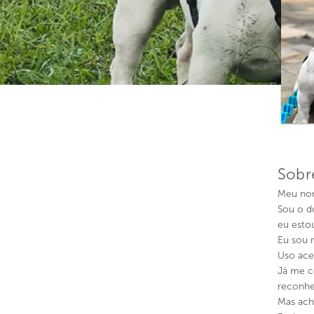
Sobr
Meu nom
Sou o d
eu estou
Eu sou m
Uso ace
Já me c
reconhe
Mas ach