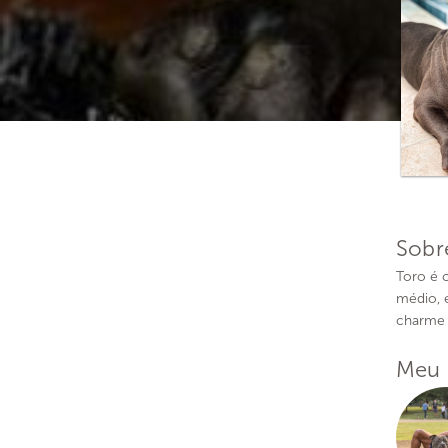
Sobr
Toro é 
médio, 
charme 
Meu