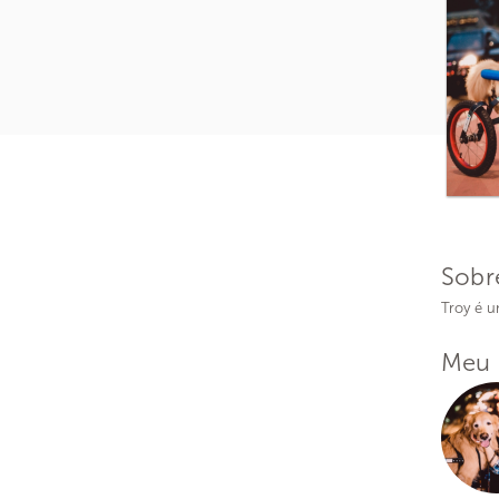
Sobr
Troy é u
Meu