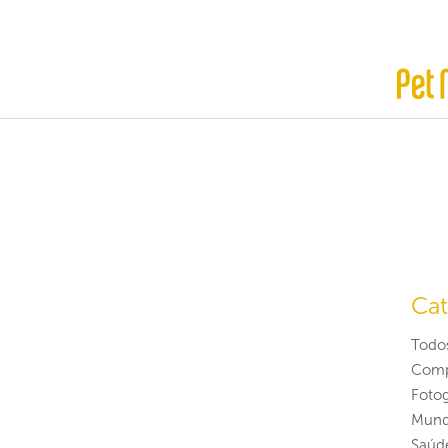
Cat
Todo
Comp
Fotog
Mund
Saúd