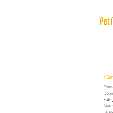
Cat
Todo
Comp
Fotog
Mund
Saúd