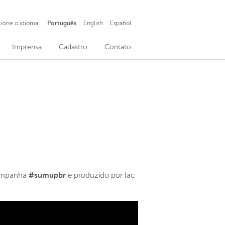
cione o idioma:
Português
English
Español
Imprensa
Cadastro
Contato
ampanha
#
sumupbr
e produzido por lac