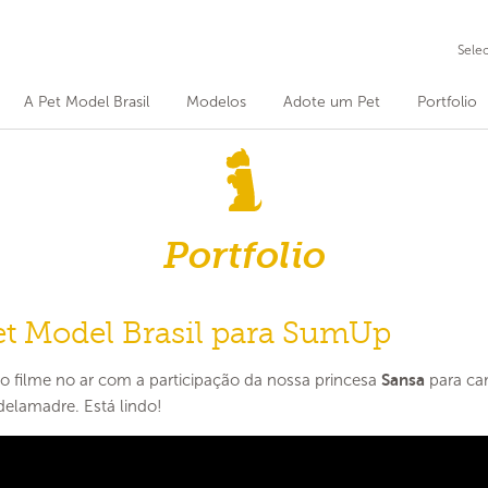
Sele
A Pet Model Brasil
Modelos
Adote um Pet
Portfolio
Portfolio
et Model Brasil para SumUp
o filme no ar com a participação da nossa princesa
Sansa
para c
delamadre. Está lindo!