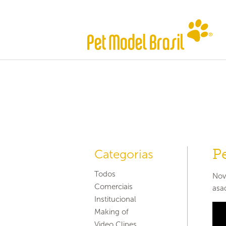
P
Categorias
Todos
Nov
Comerciais
asa
Institucional
Making of
Video Clipes