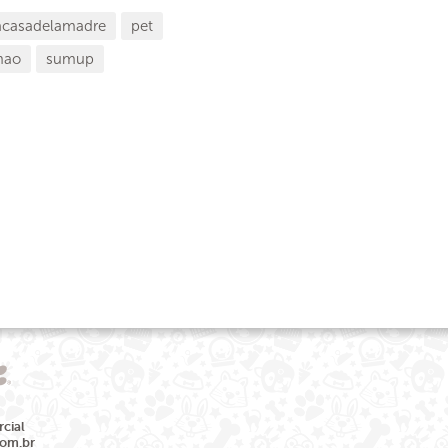
acasadelamadre
pet
mao
sumup
cial
com.br