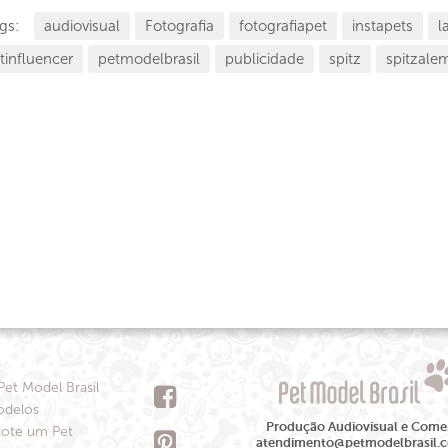
gs:
audiovisual
Fotografia
fotografiapet
instapets
l
tinfluencer
petmodelbrasil
publicidade
spitz
spitzale
Pet Model Brasil
delos
Produção Audiovisual e Comer
ote um Pet
atendimento@petmodelbrasil.