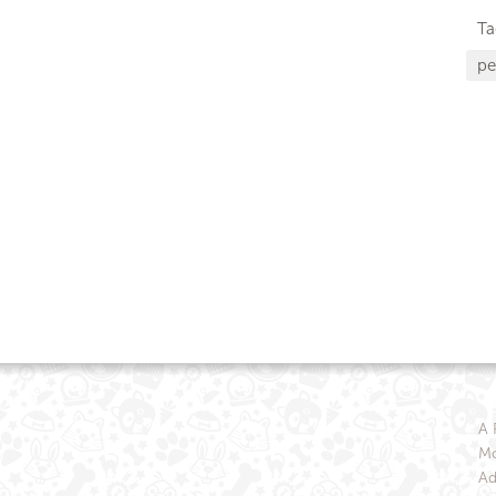
Ta
pe
A 
Mo
Ad