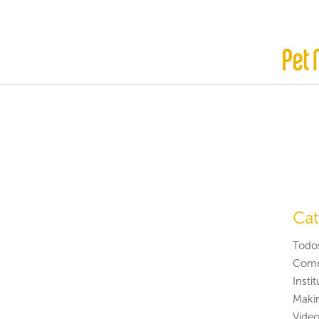
Cat
Todo
Come
Insti
Maki
Video