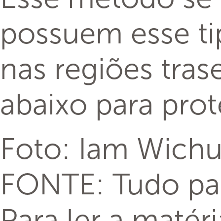
possuem esse ti
nas regiões tras
abaixo para prot
Foto: Iam Wich
FONTE: Tudo par
Para ler a matér