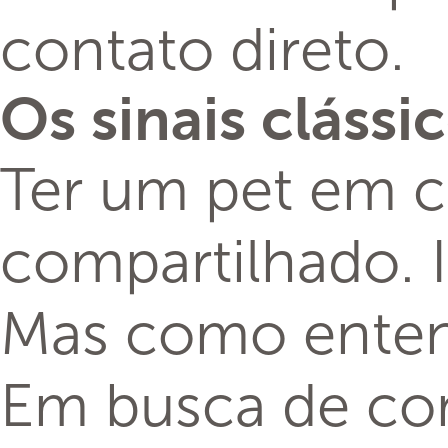
Pernambuco (UF
conseguiram de
ser entendidos 
seus tutores.
Veja quais são e