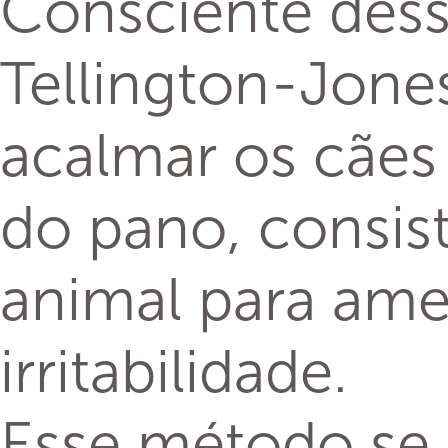
Consciente dess
Tellington-Jone
acalmar os cães
do pano, consis
animal para amen
irritabilidade.
Esse método se 