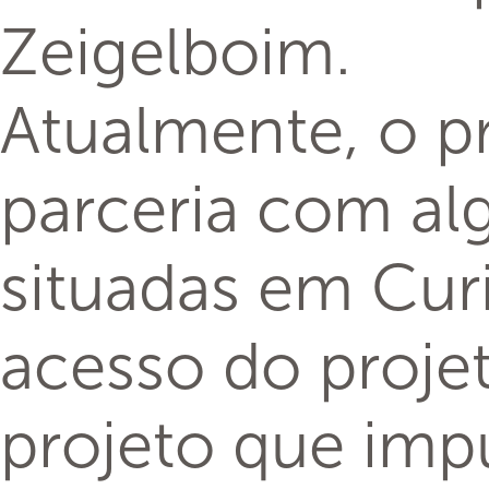
precisam de uma
forma das pesso
deslocar até alg
conceito já foi 
extremamente sat
Belleza.