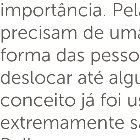
Como adotar
Para ser o tutor
18 anos e entra
o animal está d
podem ser acess
https://www.pe