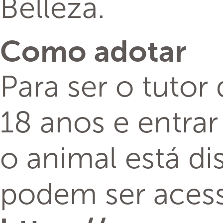
Brasil é a ferra
conseguirem cad
confiantes de t
de poder tocá-l
lindas, mas, alé
adotante”, concl
Como participa