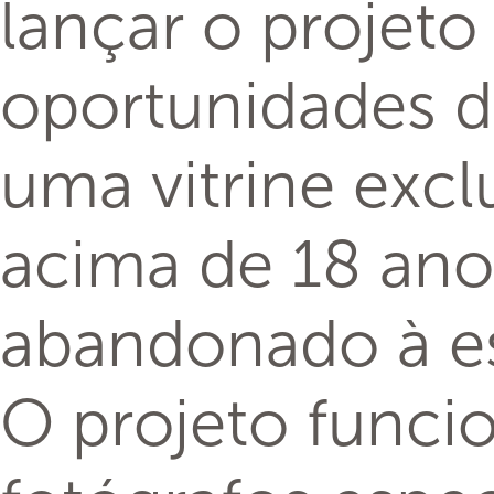
tempo para prod
desses animais v
destinado a cont
acessado através
https://www.pe
“A ideia desse p
há milhares de 