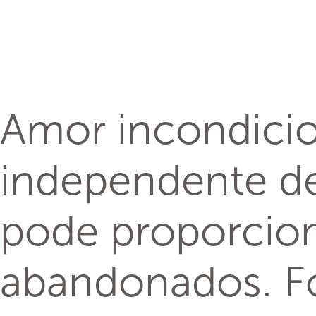
oportunidades de
uma vitrine excl
acima de 18 ano
abandonado à es
O projeto funci
fotógrafos espe