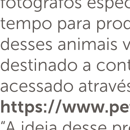
nascem nas ruas
tentar mudar ess
sua beleza. O b
que esses bichin
idealizadora do 
Zeigelboim.