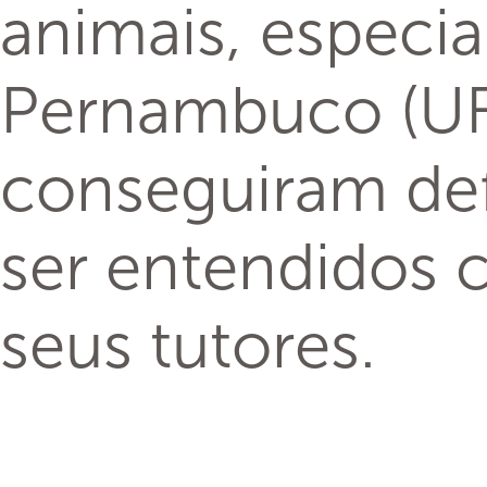
pet:
1. Ficar sempre 
2. Esperar por v
3. Felicidade ex
4. Reproduzir 
5. Sempre se de