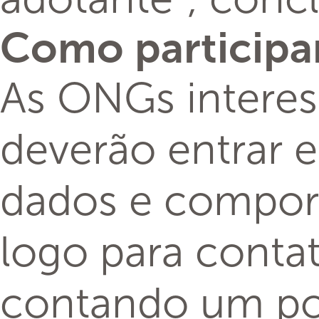
Os sinais cláss
Ter um pet em c
compartilhado. I
Mas como entend
Em busca de co
animais, especia