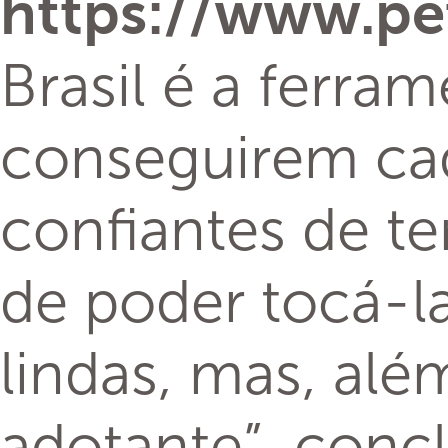
As ONGs interes
deverão entrar 
dados e compor
logo para conta
contando um pou
contato direto.