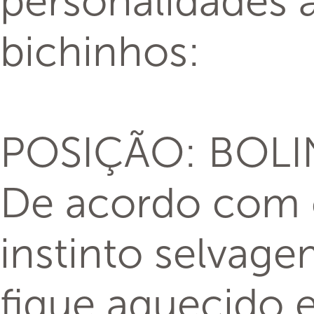
personalidades a
bichinhos:
POSIÇÃO: BOL
De acordo com ci
instinto selvag
fique aquecido 