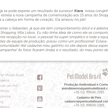
 já se pode esperar um resultado de sucesso!
Kiara
, nossa corujin
em estrela a nova campanha de comemoração aos 15 anos do Shop
ca a cabeça em forma de coração. Ela arrasou no job!
astrar o Sebastian, já que ele tem comportamento dócil e é ades
 Shopping Villa Lobos. Eu não tinha ideia de como ele se comport
te recepção no local, o pessoal foi super simpático e toda a equ
ções da equipe de produção, posou como um profissional! Estava 
tunidade! Até cadastrei meu gatinho no site depois dessa experiê
mpanha! As fotos ficaram lindas e o resultado, do meu ponto de v
Pet Model Brasil
delos
Produção Audiovisual e Comer
ote um Pet
atendimento@petmodelbrasil.
rtfolio
+55 (11) 99600-2395
prensa
Cadastro de Pets
og
cadastro@petmodelbrasil.co
+55 (11) 99600-2395
dastro