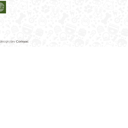
sign/dev
Corityac