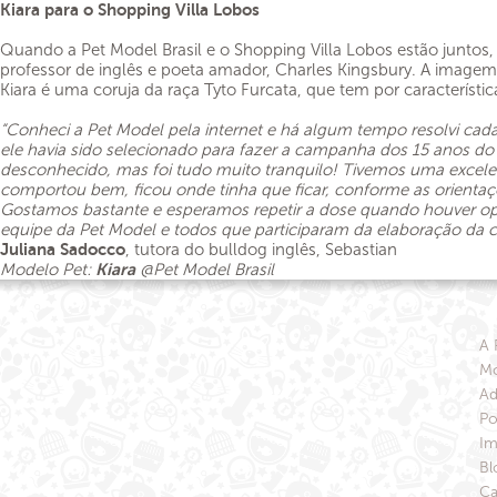
Kiara para o Shopping Villa Lobos
Quando a Pet Model Brasil e o Shopping Villa Lobos estão juntos,
professor de inglês e poeta amador, Charles Kingsbury. A imag
Kiara é uma coruja da raça Tyto Furcata, que tem por característi
“Conheci a Pet Model pela internet e há algum tempo resolvi cad
ele havia sido selecionado para fazer a campanha dos 15 anos do
desconhecido, mas foi tudo muito tranquilo! Tivemos uma excelen
comportou bem, ficou onde tinha que ficar, conforme as orienta
Gostamos bastante e esperamos repetir a dose quando houver opor
equipe da Pet Model e todos que participaram da elaboração da ca
Juliana Sadocco
, tutora do bulldog inglês, Sebastian
Modelo Pet:
Kiara
@Pet Model Brasil
A 
Mo
Ad
Po
Im
Bl
Ca