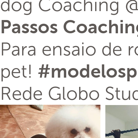
dog Coaching @
Passos
Coachin
Para ensaio de r
pet!
#
modelosp
Rede Globo Stud