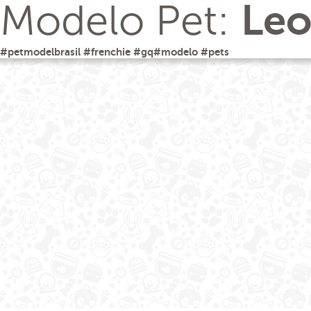
Modelo Pet:
Le
#
petmodelbrasil
#
frenchie
#
gq
#
modelo
#
pets