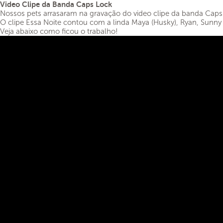
Video Clipe da Banda Caps Lock
Nossos pets arrasaram na gravação do video clipe da banda Caps
O clipe Essa Noite contou com a linda Maya (Husky), Ryan, Sunny e
Veja abaixo como ficou o trabalho!