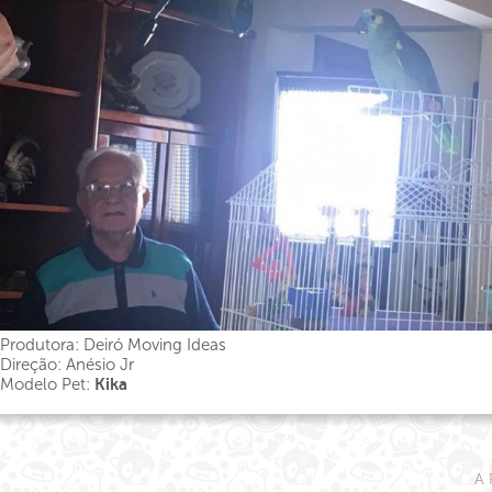
Produtora: Deiró Moving Ideas
Direção: Anésio Jr
Modelo Pet:
Kika
A 