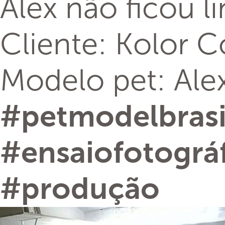
Alex não ficou l
Cliente: Kolor C
Modelo pet: Ale
#
petmodelbrasi
#
ensaiofotográ
#
produção