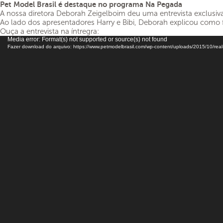
Pet Model Brasil é destaque no programa Na Pegada
A nossa diretora Deborah Zeigelboim deu uma entrevista exclusiv
Ao lado dos apresentadores Harry e Bibi, Deborah explicou como 
Ouça a entrevista na íntregra:
Tocador
Media error: Format(s) not supported or source(s) not found
Fazer download do arquivo: https://www.petmodelbrasil.com/wp-content/uploads/2015/10/rea
de
vídeo