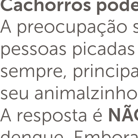
Cachorros pod
A preocupação s
pessoas picada
sempre, princip
seu animalzinho,
A resposta é
NÃ
dengue. Embora