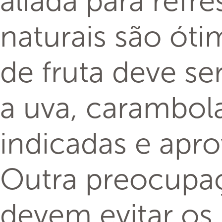
aliada para refr
naturais são óti
de fruta deve se
a uva, carambola
indicadas e apr
Outra preocupaç
devem evitar os 