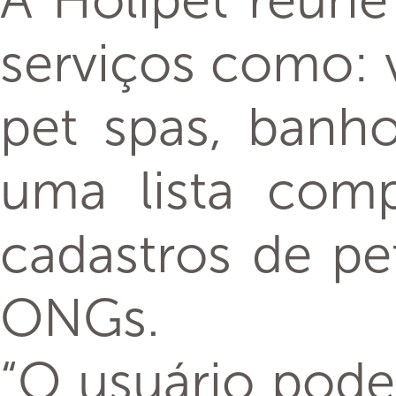
A Holipet reúne
serviços como: v
pet spas, banho
uma lista compl
cadastros de pe
ONGs.
“O usuário pode