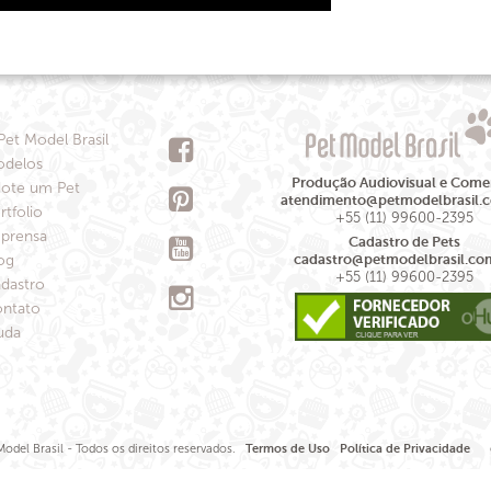
Pet Model Brasil
delos
Produção Audiovisual e Comer
ote um Pet
atendimento@petmodelbrasil.
rtfolio
+55 (11) 99600-2395
prensa
Cadastro de Pets
og
cadastro@petmodelbrasil.co
+55 (11) 99600-2395
dastro
ntato
uda
odel Brasil - Todos os direitos reservados.
Termos de Uso
Política de Privacidade
de