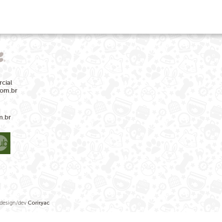
cial
com.br
m.br
sign/dev
Corityac