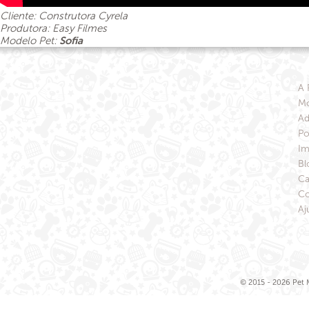
Cliente: Construtora Cyrela
Produtora: Easy Filmes
Modelo Pet:
Sofia
A 
Mo
Ad
Po
Im
Bl
Ca
Co
Aj
© 2015 - 2026 Pet M