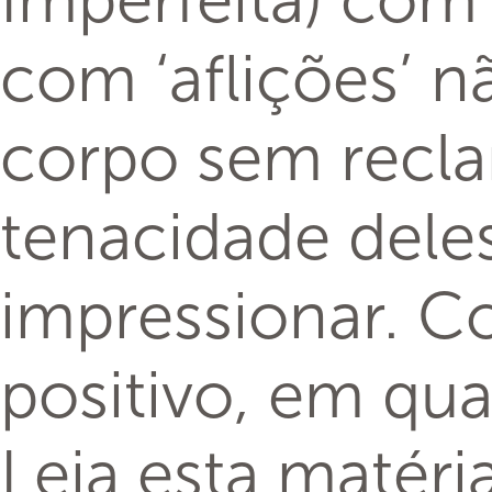
Imperfeita) com 
com ‘aflições’ n
corpo sem recl
tenacidade dele
impressionar. C
positivo, em qual
Leia esta matéri