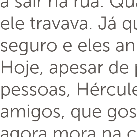
a sair na rua. Q
ele travava. Já 
seguro e eles a
Hoje, apesar de 
pessoas, Hércule
amigos, que gos
agora mora na c