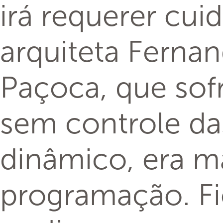
irá requerer cui
arquiteta Ferna
Paçoca, que sof
sem controle das
dinâmico, era ma
programação. Fi