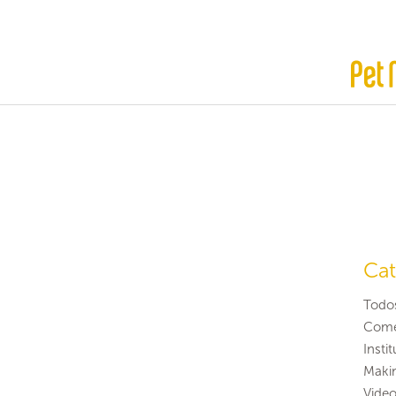
Cat
Todo
Come
Insti
Maki
Video