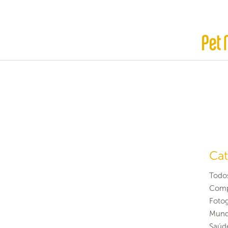
Cat
Todo
Comp
Fotog
Mund
Saúd