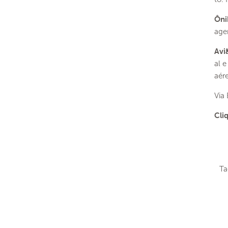
Ôni
age
Avi
al 
aér
Via
Cli
Ta