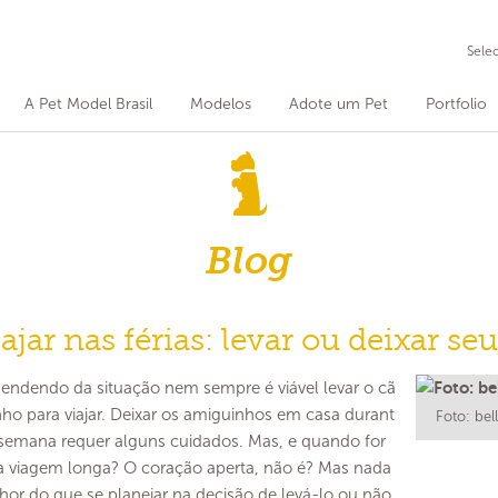
Sele
A Pet Model Brasil
Modelos
Adote um Pet
Portfolio
Blog
ajar nas férias: levar ou deixar s
endendo da situação nem sempre é viável levar o cã
nho para viajar. Deixar os amiguinhos em casa durant
Foto: be
 semana requer alguns cuidados. Mas, e quando for
 viagem longa? O coração aperta, não é? Mas nada
hor do que se planejar na decisão de levá-lo ou não.