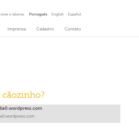
cione o idioma:
Português
English
Español
Imprensa
Cadastro
Contato
eu cãozinho?
lla0.wordpress.com