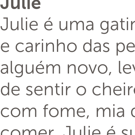
Julie
Julie é uma gat
e carinho das 
alguém novo, le
de sentir o che
com fome, mia d
comer. Julie é 