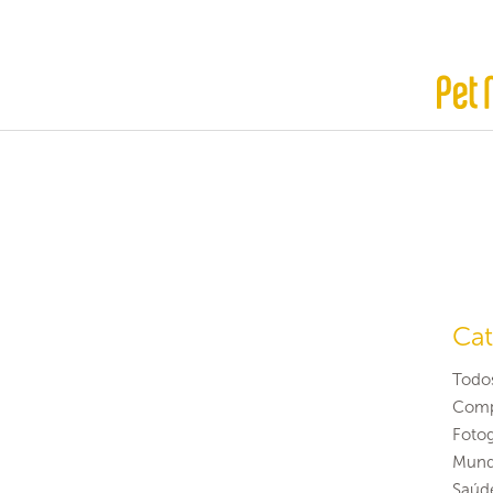
Cat
Todo
Comp
Fotog
Mund
Saúd