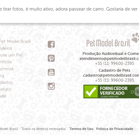
irar fotos, é muito ativo, adora passear de carro. Gostaria de ver
Pet Model Brasil
delos
Produção Audiovisual e Comer
ote um Pet
atendimento@petmodelbrasil.
rtfolio
+55 (11) 99600-2395
prensa
Cadastro de Pets
og
cadastro@petmodelbrasil.co
+55 (11) 99600-2395
dastro
ntato
uda
odel Brasil - Todos os direitos reservados.
Termos de Uso
Política de Privacidade
de