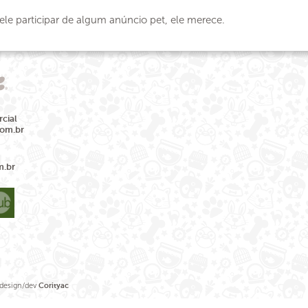
 ele participar de algum anúncio pet, ele merece.
cial
com.br
m.br
sign/dev
Corityac