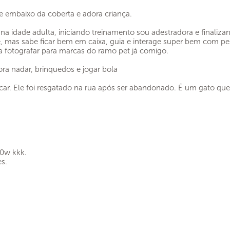
me embaixo da coberta e adora criança.
 idade adulta, iniciando treinamento sou adestradora e finalizand
, mas sabe ficar bem em caixa, guia e interage super bem com p
a fotografar para marcas do ramo pet já comigo.
ra nadar, brinquedos e jogar bola
ar. Ele foi resgatado na rua após ser abandonado. É um gato que 
20w kkk.
s.