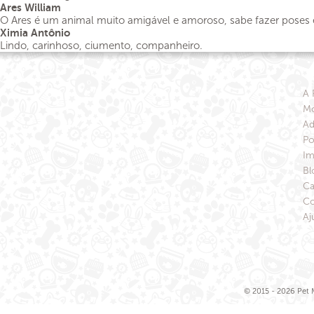
Ares William
O Ares é um animal muito amigável e amoroso, sabe fazer poses e t
Ximia Antônio
Lindo, carinhoso, ciumento, companheiro.
A 
Mo
Ad
Po
Im
Bl
Ca
Co
Aj
© 2015 - 2026 Pet M