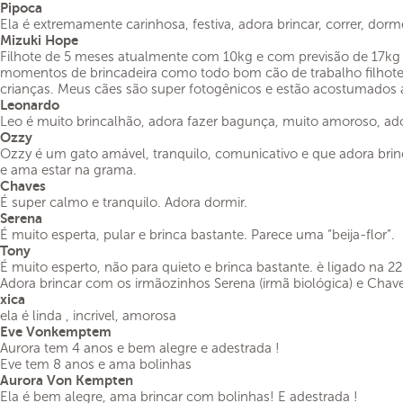
Pipoca
Ela é extremamente carinhosa, festiva, adora brincar, correr, dor
Mizuki Hope
Filhote de 5 meses atualmente com 10kg e com previsão de 17kg na
momentos de brincadeira como todo bom cão de trabalho filhote
crianças. Meus cães são super fotogênicos e estão acostumados 
Leonardo
Leo é muito brincalhão, adora fazer bagunça, muito amoroso, ado
Ozzy
Ozzy é um gato amável, tranquilo, comunicativo e que adora brinc
e ama estar na grama.
Chaves
É super calmo e tranquilo. Adora dormir.
Serena
É muito esperta, pular e brinca bastante. Parece uma “beija-flor”.
Tony
É muito esperto, não para quieto e brinca bastante. è ligado na 2
Adora brincar com os irmãozinhos Serena (irmã biológica) e Chave
xica
ela é linda , incrivel, amorosa
Eve Vonkemptem
Aurora tem 4 anos e bem alegre e adestrada !
Eve tem 8 anos e ama bolinhas
Aurora Von Kempten
Ela é bem alegre, ama brincar com bolinhas! E adestrada !