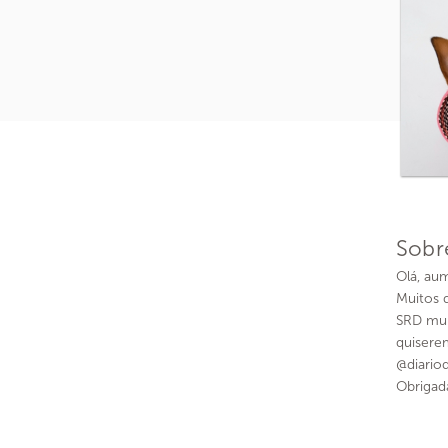
Sobr
Olá, au
Muitos 
SRD mui
quisere
@diario
Obrigad