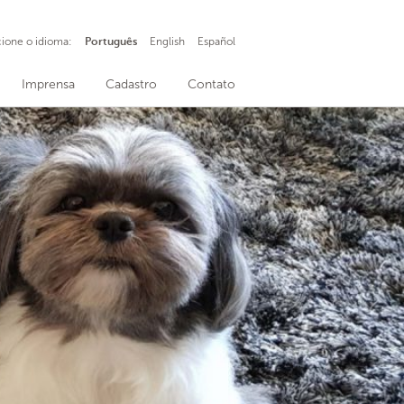
cione o idioma:
Português
English
Español
Imprensa
Cadastro
Contato