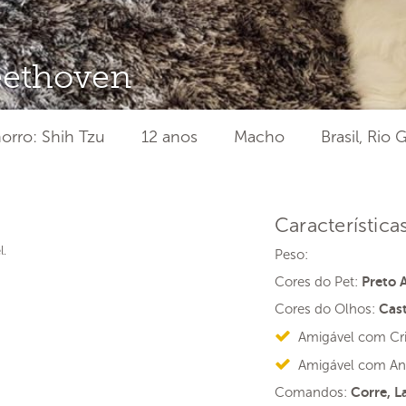
eethoven
orro: Shih Tzu
12 anos
Macho
Brasil, Rio
Característica
l.
Peso:
Cores do Pet:
Preto 
Cores do Olhos:
Cas
Amigável com Cr
Amigável com An
Comandos:
Corre, L