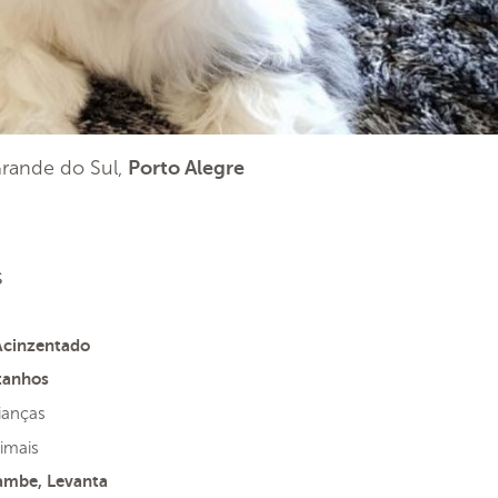
 Grande do Sul,
Porto Alegre
s
Acinzentado
tanhos
ianças
imais
ambe, Levanta