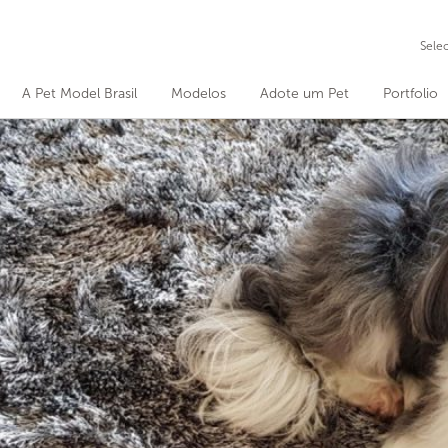
Sele
A Pet Model Brasil
Modelos
Adote um Pet
Portfolio