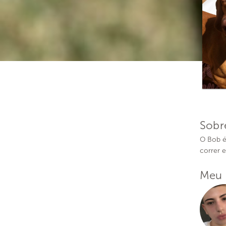
Sobr
O Bob é 
correr e
Meu