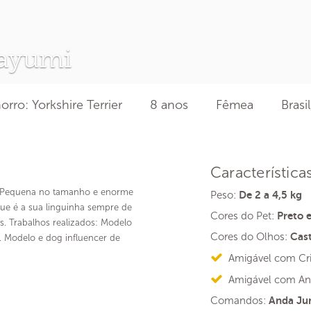
ayumi
rro: Yorkshire Terrier
8 anos
Fêmea
Brasi
Característica
. Pequena no tamanho e enorme
Peso:
De 2 a 4,5 kg
ue é a sua linguinha sempre de
Cores do Pet:
Preto 
. Trabalhos realizados: Modelo
Cores do Olhos:
Cas
. Modelo e dog influencer de
Amigável com Cr
Amigável com An
Comandos:
Anda Jun