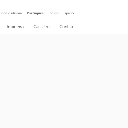
cione o idioma:
Português
English
Español
Imprensa
Cadastro
Contato