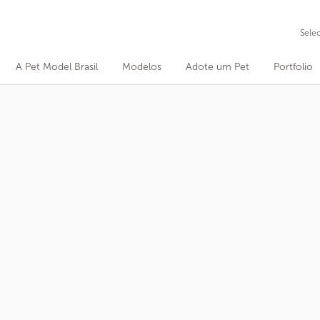
Sele
A Pet Model Brasil
Modelos
Adote um Pet
Portfolio