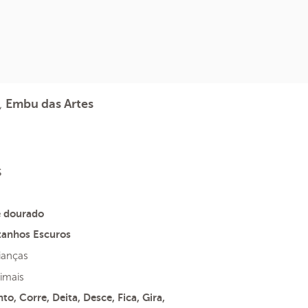
l,
Embu das Artes
s
e dourado
tanhos Escuros
ianças
imais
to, Corre, Deita, Desce, Fica, Gira,