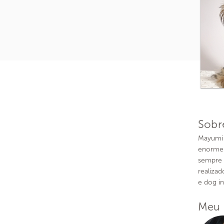
Sobr
Mayumi 
enorme 
sempre 
realiza
e dog in
Meu