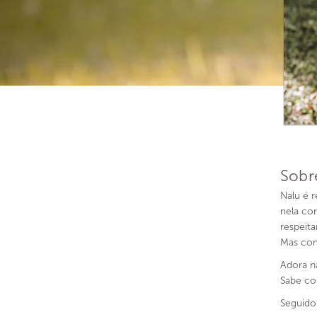
Sobr
Nalu é 
nela co
respeita
Mas com
Adora na
Sabe co
Seguido