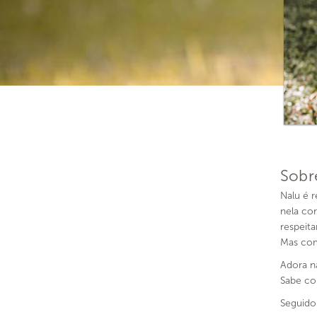
Sobr
Nalu é 
nela co
respeita
Mas com
Adora na
Sabe co
Seguido