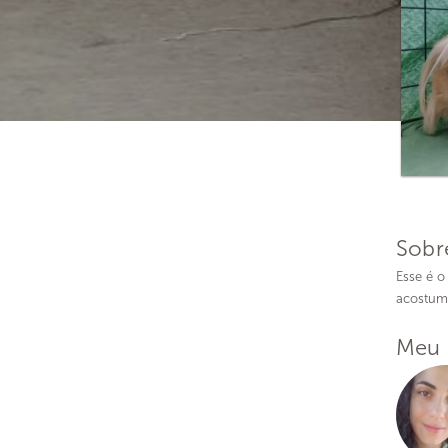
Sobr
Esse é 
acostuma
Meu