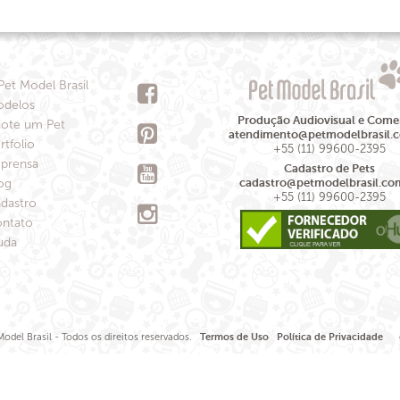
Pet Model Brasil
delos
Produção Audiovisual e Comer
ote um Pet
atendimento@petmodelbrasil.
rtfolio
+55 (11) 99600-2395
prensa
Cadastro de Pets
og
cadastro@petmodelbrasil.co
+55 (11) 99600-2395
dastro
ntato
uda
odel Brasil - Todos os direitos reservados.
Termos de Uso
Política de Privacidade
de