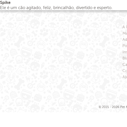
Spike
Ele é um cão agitado, feliz, brincalhão, divertido e esperto.
A 
Mo
Ad
Po
Im
Bl
Ca
Co
Aj
© 2015 - 2026 Pet M