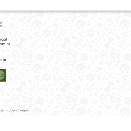
cial
com.br
m.br
sign/dev
Corityac